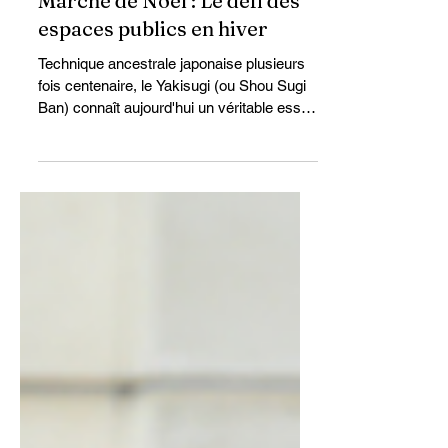
12 déc. 2025
4 min de lecture
Marché de Noël : Le défi des
espaces publics en hiver
Technique ancestrale japonaise plusieurs
fois centenaire, le Yakisugi (ou Shou Sugi
Ban) connaît aujourd'hui un véritable essor
dans l’architecture contemporaine
européenne. En Belgique, ce bois brûlé
séduit autant pour son esthétique profonde
que pour ses performances techniques :
résistance naturelle, stabilité, durabilité et
faible entretien.