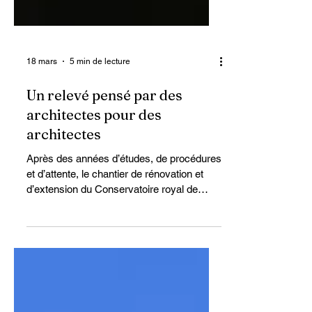
18 mars
5 min de lecture
Un relevé pensé par des
architectes pour des
architectes
Après des années d’études, de procédures
et d’attente, le chantier de rénovation et
d’extension du Conservatoire royal de
Bruxelles a enfin été lancé le mois dernier.
Un projet d’envergure, piloté notamment
par Origin Architecture & Engineering,
A2RC Architects et FVWW Architectes,
qui s’attaque à un ensemble patrimonial
aussi emblématique que complexe.