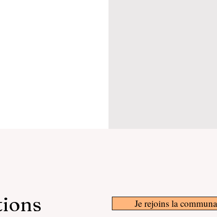
tions
Je rejoins la communa