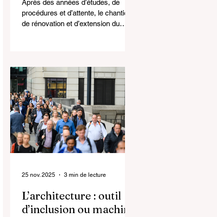
Après des années d’études, de
procédures et d’attente, le chantier
de rénovation et d’extension du
Conservatoire royal de Bruxelles a
enfin été lancé le mois dernier. Un
projet d’envergure, piloté notamment
par Origin Architecture &
Engineering, A2RC Architects et
FVWW Architectes, qui s’attaque à
un ensemble patrimonial aussi
emblématique que complexe.
25 nov. 2025
3 min de lecture
L’architecture : outil
d’inclusion ou machine