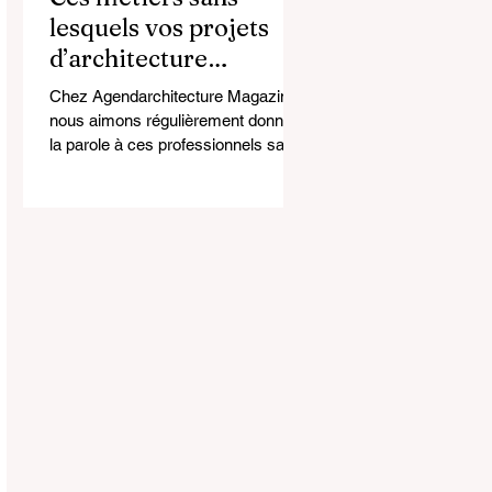
lesquels vos projets
d’architecture
n’existeraient pas !
Chez Agendarchitecture Magazine,
nous aimons régulièrement donner
la parole à ces professionnels sans
lesquels aucun projet ne pourrait
voir le jour. Après tout, le métier
d’architecte est indissociable d’un
écosystème d’expertises
complémentaires.